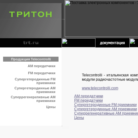
Продукция Telecontrolli
AM передатчики
FM передатчики
Telecontrolli - итальянская 
Супергетеродинные FM
модули радиочастотные модули 
приемники
www.telecontrolli.com
Супергетеродинные AM
приемники
AM передатчики
Суперрегенеративные AM
FM передатчики
приемники
Супергетеродинные FM приемники
Цены
Супергетеродинные AM приемники
Суперрегенеративные AM приемни
Цены