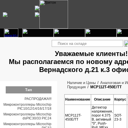
Уважаемые клиенты!
Мы располагаемся по новому адре
Вернадского д.21 к.3 офи
Наличие и Цены
Аналоговая и 
Продукция
MCP112T-450E/TT
Тип
РАСПРОДАЖА!!!
Наименование
Описание
Корпус
Микроконтроллеры Microchip
Детектор
PIC10/12/14/16/17/18
напряжения,
Микроконтроллеры Microchip
MCP112T-
порог 4.375
SOT-
dsPIC30/33 PIC24
450E/TT
В, активный
23-3
"0", Push-
Микроконтроллеры Microchip
Pull, MExx