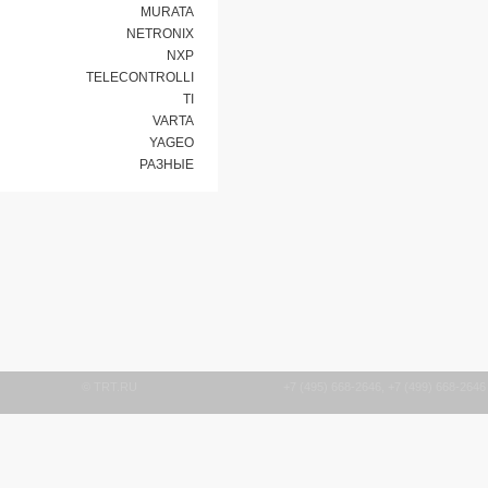
MURATA
NETRONIX
NXP
TELECONTROLLI
TI
VARTA
YAGEO
РАЗНЫЕ
© TRT.RU
+7 (495) 668-2646, +7 (49