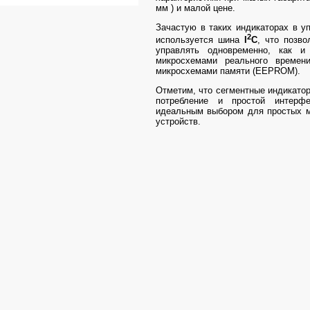
мм ) и малой цене.
Зачастую в таких индикаторах в 
2
используется шина
I
C
, что позво
управлять одновременно, как и
микросхемами реального времен
микросхемами памяти (EEPROM).
Отметим, что сегментные индикато
потребление и простой интерф
идеальным выбором для простых 
устройств.