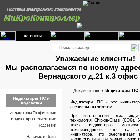
Уважаемые клиенты!
Мы располагаемся по новому адрес
Вернадского д.21 к.3 офис
Документация
Индикаторы TIC 
Индикаторы TIC и
Индикаторы TIC - это индикатор
подсветки
специальным заказам.
Индикаторы Графические
При изготовлении этих индик
Индикаторы Сегментные
технология Chip-on-Glass (
COG
). 
таких индикаторов монтир
Подсветки
токопроводящего клея на ст
индикатора, что обеспечивает 
Наличие и Цены
характеристики при малых габарит